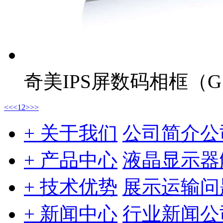
奇美IPS屏数码相框（G
<<
<
1
2
>
>>
+ 关于我们
公司简介
公
+ 产品中心
液晶显示器
+ 技术优势
展示
运输问
+ 新闻中心
行业新闻
公