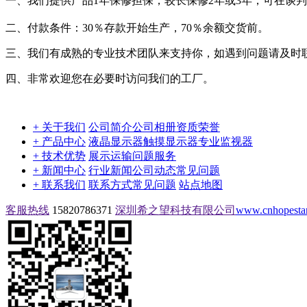
一、我们提供产品1年保修担保，较长保修2年或3年，可在谈
二、付款条件：30％存款开始生产，70％余额交货前。
三、我们有成熟的专业技术团队来支持你，如遇到问题请及时
四、非常欢迎您在必要时访问我们的工厂。
+ 关于我们
公司简介
公司相册
资质荣誉
+ 产品中心
液晶显示器
触摸显示器
专业监视器
+ 技术优势
展示
运输问题
服务
+ 新闻中心
行业新闻
公司动态
常见问题
+ 联系我们
联系方式
常见问题
站点地图
客服热线
15820786371
深圳希之望科技有限公司
www.cnhopestar