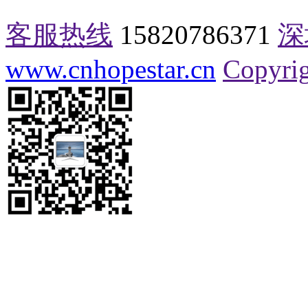
客服热线
15820786371
深
www.cnhopestar.cn
Copyrig