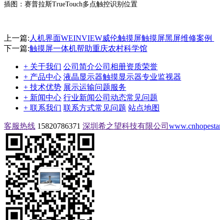
插图：赛普拉斯TrueTouch多点触控识别位置
上一篇:
人机界面WEINVIEW威伦触摸屏触摸屏黑屏维修案例 ​
下一篇:
触摸屏一体机帮助重庆农村科学馆
+ 关于我们
公司简介
公司相册
资质荣誉
+ 产品中心
液晶显示器
触摸显示器
专业监视器
+ 技术优势
展示
运输问题
服务
+ 新闻中心
行业新闻
公司动态
常见问题
+ 联系我们
联系方式
常见问题
站点地图
客服热线
15820786371
深圳希之望科技有限公司
www.cnhopestar